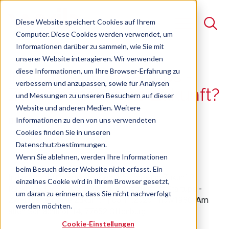
Diese Website speichert Cookies auf Ihrem
Computer. Diese Cookies werden verwendet, um
Informationen darüber zu sammeln, wie Sie mit
unserer Website interagieren. Wir verwenden
Suche
diese Informationen, um Ihre Browser-Erfahrung zu
Industrie trifft Startups -
verbessern und anzupassen, sowie für Analysen
Es gibt keine Vorschläge, da das Suchfeld leer ist.
Zwei Welten, eine Zukunft?
und Messungen zu unseren Besuchern auf dieser
Website und anderen Medien. Weitere
05.11.2025
Informationen zu den von uns verwendeten
Cookies finden Sie in unseren
Datenschutzbestimmungen.
Wenn Sie ablehnen, werden Ihre Informationen
beim Besuch dieser Website nicht erfasst. Ein
Industrie trifft Startups - Zwei Welten, eine Zukunft?
einzelnes Cookie wird in Ihrem Browser gesetzt,
Rückblick | Infoveranstaltung
: Industrie trifft Startups -
um daran zu erinnern, dass Sie nicht nachverfolgt
Zwei Welten, eine Zukunft? | 05.11.2025 | flow1986, Am
werden möchten.
alten Schlachthof 14, 77652 Offenburg
Cookie-Einstellungen