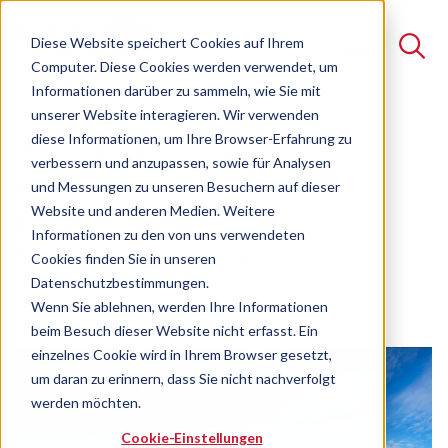
Diese Website speichert Cookies auf Ihrem
Computer. Diese Cookies werden verwendet, um
Informationen darüber zu sammeln, wie Sie mit
unserer Website interagieren. Wir verwenden
Suche
diese Informationen, um Ihre Browser-Erfahrung zu
J.H. Ziegler GmbH - ein
verbessern und anzupassen, sowie für Analysen
Es gibt keine Vorschläge, da das Suchfeld leer ist.
neues Mitglied im
und Messungen zu unseren Besuchern auf dieser
Website und anderen Medien. Weitere
Netzwerk der wvib
Informationen zu den von uns verwendeten
Schwarzwald AG
Cookies finden Sie in unseren
Datenschutzbestimmungen.
12.01.2026
Wenn Sie ablehnen, werden Ihre Informationen
beim Besuch dieser Website nicht erfasst. Ein
einzelnes Cookie wird in Ihrem Browser gesetzt,
um daran zu erinnern, dass Sie nicht nachverfolgt
werden möchten.
Cookie-Einstellungen