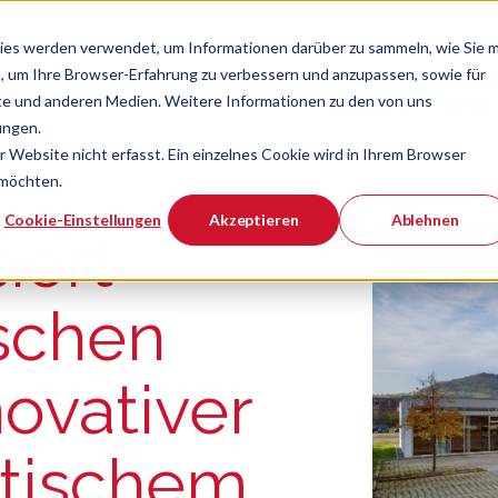
ies werden verwendet, um Informationen darüber zu sammeln, wie Sie m
, um Ihre Browser-Erfahrung zu verbessern und anzupassen, sowie für
e und anderen Medien. Weitere Informationen zu den von uns
Verband
Chef
Zeige Navigatio
ungen.
Website nicht erfasst. Ein einzelnes Cookie wird in Ihrem Browser
 möchten.
er ist.
Cookie-Einstellungen
Akzeptieren
Ablehnen
iert
schen
ovativer
itischem