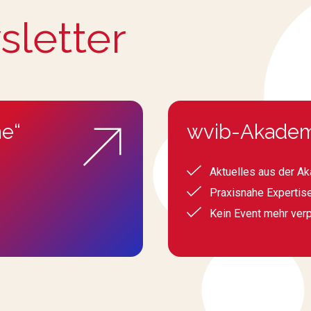
sletter
e“
wvib-Akadem
Aktuelles aus der A
Praxisnahe Expertis
Kein Event mehr ver