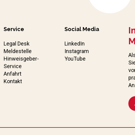
I
Service
Social Media
M
Legal Desk
LinkedIn
Meldestelle
Instagram
Al
Hinweisgeber-
YouTube
Si
Service
vo
Anfahrt
pr
Kontakt
An