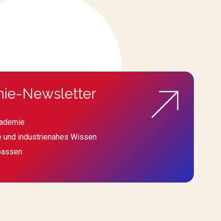
ie-Newsletter
kademie
e und industrienahes Wissen
passen