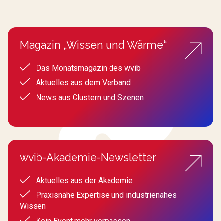
Magazin „Wissen und Wärme“
Das Monatsmagazin des wvib
Aktuelles aus dem Verband
News aus Clustern und Szenen
wvib-Akademie-Newsletter
Aktuelles aus der Akademie
Praxisnahe Expertise und industrienahes
Wissen
Kein Event mehr verpassen