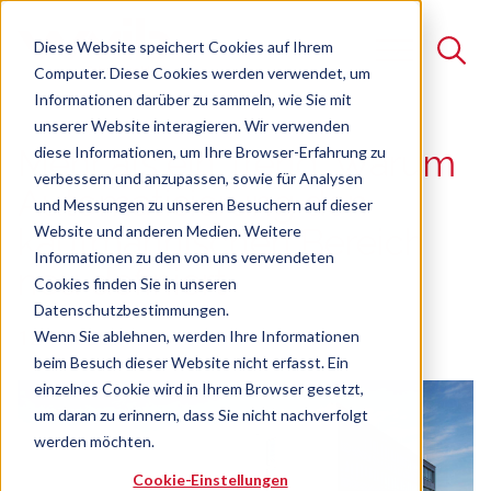
Diese Website speichert Cookies auf Ihrem
Computer. Diese Cookies werden verwendet, um
Informationen darüber zu sammeln, wie Sie mit
unserer Website interagieren. Wir verwenden
Suche
diese Informationen, um Ihre Browser-Erfahrung zu
Mehr als ein Trend: Warum
verbessern und anzupassen, sowie für Analysen
Es gibt keine Vorschläge, da das Suchfeld leer ist.
Automatisierung den
und Messungen zu unseren Besuchern auf dieser
Website und anderen Medien. Weitere
kaufmännischen Bereich
Informationen zu den von uns verwendeten
neu definiert
Cookies finden Sie in unseren
Datenschutzbestimmungen.
12.11.2025
Wenn Sie ablehnen, werden Ihre Informationen
beim Besuch dieser Website nicht erfasst. Ein
einzelnes Cookie wird in Ihrem Browser gesetzt,
um daran zu erinnern, dass Sie nicht nachverfolgt
werden möchten.
Cookie-Einstellungen