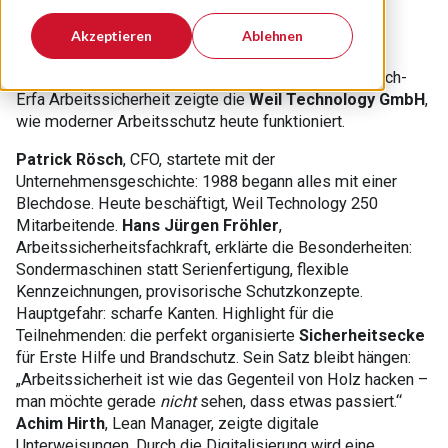
Technology GmbH
Akzeptieren
Ablehnen
Volle Energie. Starke Einblicke. Praxis pur. Bei der Fach-
Erfa Arbeitssicherheit zeigte die
Weil Technology GmbH
,
wie moderner Arbeitsschutz heute funktioniert.
Patrick Rösch
, CFO, startete mit der
Unternehmensgeschichte: 1988 begann alles mit einer
Blechdose. Heute beschäftigt, Weil Technology 250
Mitarbeitende.
Hans Jürgen Fröhler
,
Arbeitssicherheitsfachkraft, erklärte die Besonderheiten:
Sondermaschinen statt Serienfertigung, flexible
Kennzeichnungen, provisorische Schutzkonzepte.
Hauptgefahr: scharfe Kanten. Highlight für die
Teilnehmenden: die perfekt organisierte
Sicherheitsecke
für Erste Hilfe und Brandschutz. Sein Satz bleibt hängen:
„Arbeitssicherheit ist wie das Gegenteil von Holz hacken –
man möchte gerade
nicht
sehen, dass etwas passiert.“
Achim Hirth
, Lean Manager, zeigte digitale
Unterweisungen. Durch die Digitalisierung wird eine