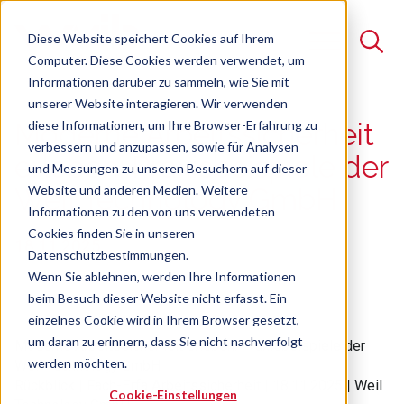
Diese Website speichert Cookies auf Ihrem
Computer. Diese Cookies werden verwendet, um
Informationen darüber zu sammeln, wie Sie mit
unserer Website interagieren. Wir verwenden
Suche
diese Informationen, um Ihre Browser-Erfahrung zu
Moderne Arbeitssicherheit
verbessern und anzupassen, sowie für Analysen
Es gibt keine Vorschläge, da das Suchfeld leer ist.
erleben: Praxisbeispiele der
und Messungen zu unseren Besuchern auf dieser
Website und anderen Medien. Weitere
Weil Technology GmbH
Informationen zu den von uns verwendeten
Cookies finden Sie in unseren
18.11.2025
Datenschutzbestimmungen.
Wenn Sie ablehnen, werden Ihre Informationen
beim Besuch dieser Website nicht erfasst. Ein
einzelnes Cookie wird in Ihrem Browser gesetzt,
um daran zu erinnern, dass Sie nicht nachverfolgt
Moderne Arbeitssicherheit erleben: Praxisbeispiele der
werden möchten.
Weil Technology GmbH
Rückblick |
Fach-Erfa Arbeitssicherheit
|
18.11.2025 | Weil
Cookie-Einstellungen