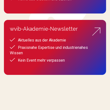
wvib-Akademie-Newsletter
Aktuelles aus der Akademie
Praxisnahe Expertise und industrienahes
Wissen
Kein Event mehr verpassen