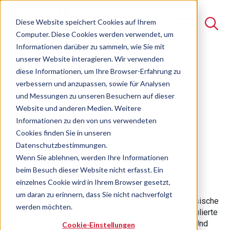
Diese Website speichert Cookies auf Ihrem
Computer. Diese Cookies werden verwendet, um
Informationen darüber zu sammeln, wie Sie mit
unserer Website interagieren. Wir verwenden
Suche
diese Informationen, um Ihre Browser-Erfahrung zu
Moral als elastische
verbessern und anzupassen, sowie für Analysen
Es gibt keine Vorschläge, da das Suchfeld leer ist.
Manövriermasse
und Messungen zu unseren Besuchern auf dieser
Website und anderen Medien. Weitere
27.06.2025
Informationen zu den von uns verwendeten
Cookies finden Sie in unseren
Datenschutzbestimmungen.
Wenn Sie ablehnen, werden Ihre Informationen
beim Besuch dieser Website nicht erfasst. Ein
Liebe Freunde der Schwarzwald AG,
einzelnes Cookie wird in Ihrem Browser gesetzt,
um daran zu erinnern, dass Sie nicht nachverfolgt
vom US-Komiker Groucho Marx stammen viele klassische
werden möchten.
Bonmots. Zum Thema „unveräußerliche Werte“ formulierte
er: „Selbstverständlich haben wir unsere Prinzipien. Und
Cookie-Einstellungen