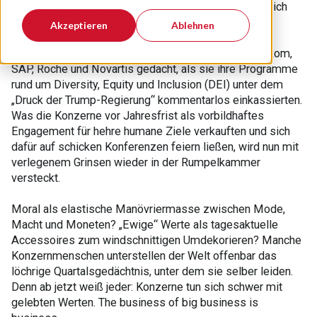
wenn die Ihnen nicht gefallen, … dann haben wir natürlich
auch andere.“
Akzeptieren
Ablehnen
So ähnlich haben wohl die US-Töchter etwa von Telekom,
SAP, Roche und Novartis gedacht, als sie ihre Programme
rund um Diversity, Equity und Inclusion (DEI) unter dem
„Druck der Trump-Regierung“ kommentarlos einkassierten.
Was die Konzerne vor Jahresfrist als vorbildhaftes
Engagement für hehre humane Ziele verkauften und sich
dafür auf schicken Konferenzen feiern ließen, wird nun mit
verlegenem Grinsen wieder in der Rumpelkammer
versteckt.
Moral als elastische Manövriermasse zwischen Mode,
Macht und Moneten? „Ewige“ Werte als tagesaktuelle
Accessoires zum windschnittigen Umdekorieren? Manche
Konzernmenschen unterstellen der Welt offenbar das
löchrige Quartalsgedächtnis, unter dem sie selber leiden.
Denn ab jetzt weiß jeder: Konzerne tun sich schwer mit
gelebten Werten. The business of big business is