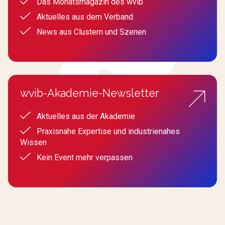
Das Monatsmagazin des wvib
Aktuelles aus dem Verband
News aus Clustern und Szenen
wvib-Akademie-Newsletter
Aktuelles aus der Akademie
Praxisnahe Expertise und industrienahes
Wissen
Kein Event mehr verpassen