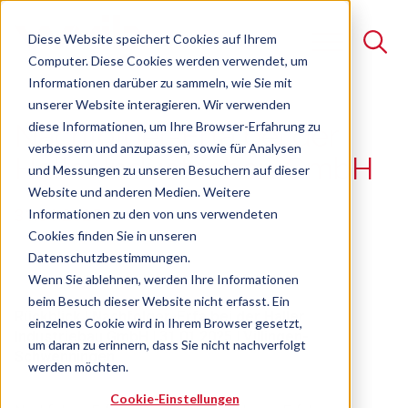
Diese Website speichert Cookies auf Ihrem
Computer. Diese Cookies werden verwendet, um
Informationen darüber zu sammeln, wie Sie mit
unserer Website interagieren. Wir verwenden
Suche
diese Informationen, um Ihre Browser-Erfahrung zu
Nachfolger-Erfa bei der
verbessern und anzupassen, sowie für Analysen
Es gibt keine Vorschläge, da das Suchfeld leer ist.
Haller Industriebau GmbH
und Messungen zu unseren Besuchern auf dieser
Website und anderen Medien. Weitere
31.01.2025
Informationen zu den von uns verwendeten
Cookies finden Sie in unseren
Datenschutzbestimmungen.
Wenn Sie ablehnen, werden Ihre Informationen
beim Besuch dieser Website nicht erfasst. Ein
Rückblick |
Nachfolger-Erfa bei der Haller
einzelnes Cookie wird in Ihrem Browser gesetzt,
Industriebau GmbH
| 31.01.2025 |
Villingen-
um daran zu erinnern, dass Sie nicht nachverfolgt
Schwenningen
werden möchten.
Cookie-Einstellungen