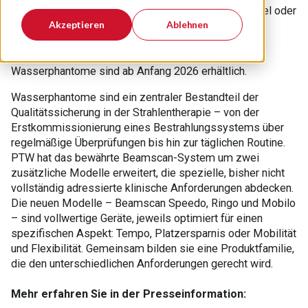
Freiburg, 28. Oktober 2025: Ob Zeitdruck, Platzmangel oder
Akzeptieren
Ablehnen
wechselnde Einsatzorte – die neue Beamscan-
Produktfamilie von PTW bietet für jede klinische
Umgebung die passende Lösung. Die neuen
Wasserphantome sind ab Anfang 2026 erhältlich.
Wasserphantome sind ein zentraler Bestandteil der
Qualitätssicherung in der Strahlentherapie – von der
Erstkommissionierung eines Bestrahlungssystems über
regelmäßige Überprüfungen bis hin zur täglichen Routine.
PTW hat das bewährte Beamscan-System um zwei
zusätzliche Modelle erweitert, die spezielle, bisher nicht
vollständig adressierte klinische Anforderungen abdecken.
Die neuen Modelle – Beamscan Speedo, Ringo und Mobilo
– sind vollwertige Geräte, jeweils optimiert für einen
spezifischen Aspekt: Tempo, Platzersparnis oder Mobilität
und Flexibilität. Gemeinsam bilden sie eine Produktfamilie,
die den unterschiedlichen Anforderungen gerecht wird.
Mehr erfahren Sie in der Presseinformation: