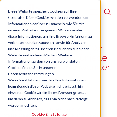
Diese Website speichert Cookies auf Ihrem
Computer. Diese Cookies werden verwendet, um
Informationen darüber zu sammeln, wie Sie mit
unserer Website interagieren. Wir verwenden
Suche
diese Informationen, um Ihre Browser-Erfahrung zu
Neue Beamscan-
verbessern und anzupassen, sowie für Analysen
Es gibt keine Vorschläge, da das Suchfeld leer ist.
Produktfamilie von PTW:
und Messungen zu unseren Besuchern auf dieser
Website und anderen Medien. Weitere
Wasserphantome für jede
Informationen zu den von uns verwendeten
Klinik und jeden Anwender
Cookies finden Sie in unseren
Datenschutzbestimmungen.
04.11.2025
Wenn Sie ablehnen, werden Ihre Informationen
beim Besuch dieser Website nicht erfasst. Ein
einzelnes Cookie wird in Ihrem Browser gesetzt,
um daran zu erinnern, dass Sie nicht nachverfolgt
werden möchten.
Neue Beamscan-Produktfamilie von PTW:
Cookie-Einstellungen
Wasserphantome für jede Klinik und jeden Anwender