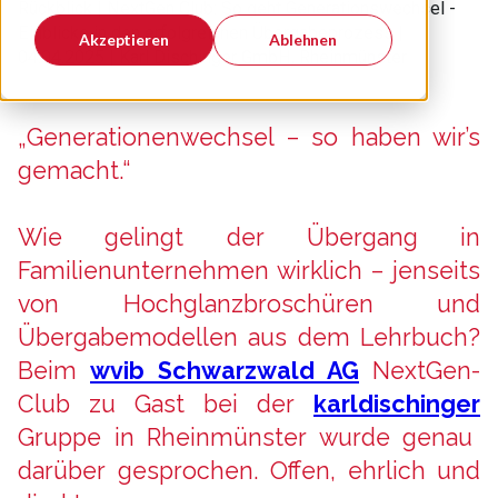
Rückblick |
NextGen Club: So geht Generationswechsel -
Einblicke in den erfolgreichen Übergabeprozess
|
Akzeptieren
Ablehnen
04.04.2025 |
Karl Dischinger GmbH, Rheinmünster
„Generationenwechsel – so haben wir’s
gemacht.“
Wie gelingt der Übergang in
Familienunternehmen wirklich – jenseits
von Hochglanzbroschüren und
Übergabemodellen aus dem Lehrbuch?
Beim
wvib Schwarzwald AG
NextGen-
Club zu Gast bei der
karldischinger
Gruppe in Rheinmünster wurde genau
darüber gesprochen. Offen, ehrlich und