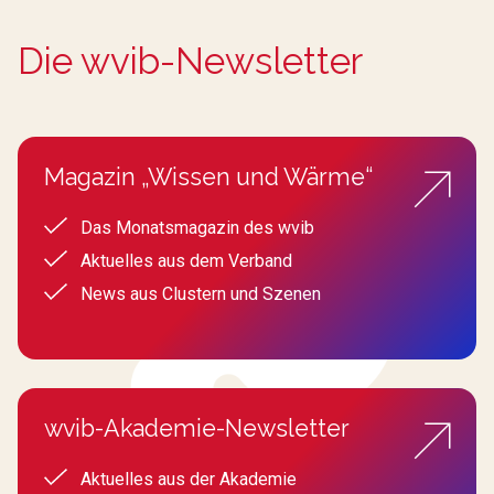
Die wvib-Newsletter
Magazin „Wissen und Wärme“
Das Monatsmagazin des wvib
Aktuelles aus dem Verband
News aus Clustern und Szenen
wvib-Akademie-Newsletter
Aktuelles aus der Akademie