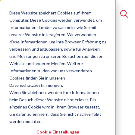
Diese Website speichert Cookies auf Ihrem
Computer. Diese Cookies werden verwendet, um
Informationen darüber zu sammeln, wie Sie mit
unserer Website interagieren. Wir verwenden
Suche
diese Informationen, um Ihre Browser-Erfahrung zu
NextGen Club: So geht
verbessern und anzupassen, sowie für Analysen
Es gibt keine Vorschläge, da das Suchfeld leer ist.
Generationswechsel -
und Messungen zu unseren Besuchern auf dieser
Website und anderen Medien. Weitere
Einblicke in den
Informationen zu den von uns verwendeten
erfolgreichen
Cookies finden Sie in unseren
Datenschutzbestimmungen.
Übergabeprozess
Wenn Sie ablehnen, werden Ihre Informationen
beim Besuch dieser Website nicht erfasst. Ein
04.04.2025
einzelnes Cookie wird in Ihrem Browser gesetzt,
um daran zu erinnern, dass Sie nicht nachverfolgt
werden möchten.
Cookie-Einstellungen