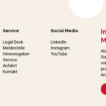
I
Service
Social Media
M
Legal Desk
LinkedIn
Meldestelle
Instagram
Al
Hinweisgeber-
YouTube
Si
Service
vo
Anfahrt
pr
Kontakt
An