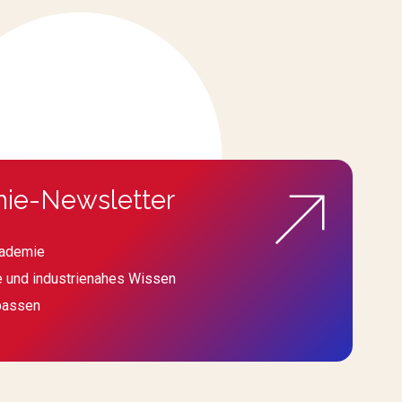
ie-Newsletter
kademie
e und industrienahes Wissen
passen