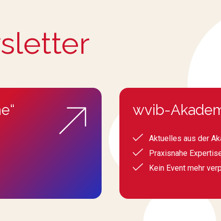
sletter
e“
wvib-Akadem
Aktuelles aus der A
Praxisnahe Expertis
Kein Event mehr ver