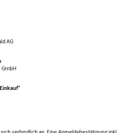
ald AG
p
ng GmbH
 Einkauf"
 sich verbindlich an. Eine Anmeldebestätigung inkl.