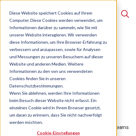
Diese Website speichert Cookies auf Ihrem
Computer. Diese Cookies werden verwendet, um
Informationen darüber zu sammeln, wie Sie mit
unserer Website interagieren. Wir verwenden
Suche
diese Informationen, um Ihre Browser-Erfahrung zu
Online-Fach-Erfa
verbessern und anzupassen, sowie für Analysen
Es gibt keine Vorschläge, da das Suchfeld leer ist.
Produktionsleiter 300+|
und Messungen zu unseren Besuchern auf dieser
Website und anderen Medien. Weitere
Was steckt hinter Edge
Informationen zu den von uns verwendeten
Computing?
Cookies finden Sie in unseren
Datenschutzbestimmungen.
02.05.2025
Wenn Sie ablehnen, werden Ihre Informationen
beim Besuch dieser Website nicht erfasst. Ein
einzelnes Cookie wird in Ihrem Browser gesetzt,
um daran zu erinnern, dass Sie nicht nachverfolgt
werden möchten.
14.05.2025 | 10:30-12:00 Uhr
|
Online via Microsoft Teams
Cookie-Einstellungen