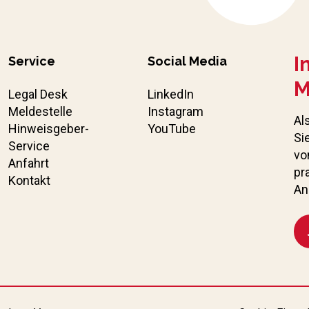
I
Service
Social Media
M
Legal Desk
LinkedIn
Meldestelle
Instagram
Al
Hinweisgeber-
YouTube
Si
Service
vo
Anfahrt
pr
Kontakt
An