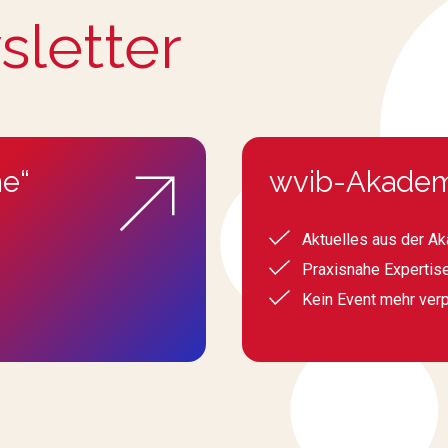
sletter
e“
wvib-Akadem
Aktuelles aus der A
Praxisnahe Expertis
Kein Event mehr ver