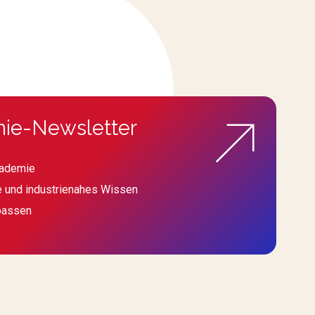
ie-Newsletter
kademie
e und industrienahes Wissen
passen