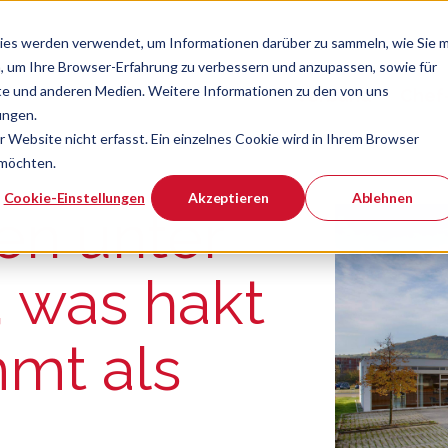
ies werden verwendet, um Informationen darüber zu sammeln, wie Sie m
, um Ihre Browser-Erfahrung zu verbessern und anzupassen, sowie für
e und anderen Medien. Weitere Informationen zu den von uns
Verband
Chef
Zeige Navigatio
ungen.
Website nicht erfasst. Ein einzelnes Cookie wird in Ihrem Browser
 möchten.
er ist.
Cookie-Einstellungen
Akzeptieren
Ablehnen
en unter
, was hakt
mt als