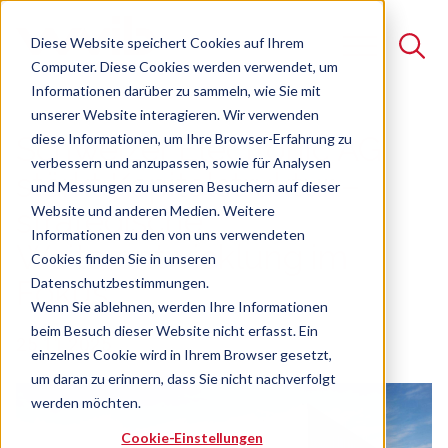
Diese Website speichert Cookies auf Ihrem
Computer. Diese Cookies werden verwendet, um
Informationen darüber zu sammeln, wie Sie mit
unserer Website interagieren. Wir verwenden
Suche
diese Informationen, um Ihre Browser-Erfahrung zu
Schweizer Electronic AG
verbessern und anzupassen, sowie für Analysen
Es gibt keine Vorschläge, da das Suchfeld leer ist.
stärkt Kapitalstruktur –
und Messungen zu unseren Besuchern auf dieser
Website und anderen Medien. Weitere
strategische
Informationen zu den von uns verwendeten
Weiterentwicklung im
Cookies finden Sie in unseren
Datenschutzbestimmungen.
Fokus
Wenn Sie ablehnen, werden Ihre Informationen
beim Besuch dieser Website nicht erfasst. Ein
25.11.2025
einzelnes Cookie wird in Ihrem Browser gesetzt,
um daran zu erinnern, dass Sie nicht nachverfolgt
werden möchten.
Cookie-Einstellungen