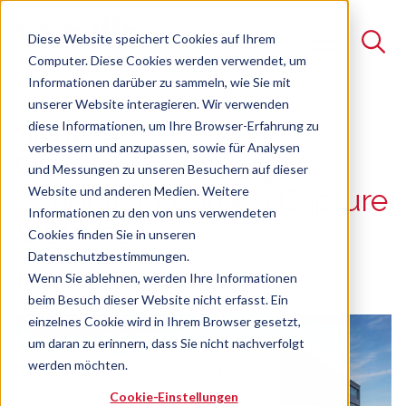
Diese Website speichert Cookies auf Ihrem
Computer. Diese Cookies werden verwendet, um
Informationen darüber zu sammeln, wie Sie mit
unserer Website interagieren. Wir verwenden
Suche
diese Informationen, um Ihre Browser-Erfahrung zu
Sichere
verbessern und anzupassen, sowie für Analysen
Es gibt keine Vorschläge, da das Suchfeld leer ist.
Pumpentechnologie
und Messungen zu unseren Besuchern auf dieser
Website und anderen Medien. Weitere
ermöglicht Carbon Capture
Informationen zu den von uns verwendeten
& Storage
Cookies finden Sie in unseren
Datenschutzbestimmungen.
15.05.2025
Wenn Sie ablehnen, werden Ihre Informationen
beim Besuch dieser Website nicht erfasst. Ein
einzelnes Cookie wird in Ihrem Browser gesetzt,
um daran zu erinnern, dass Sie nicht nachverfolgt
werden möchten.
Cookie-Einstellungen