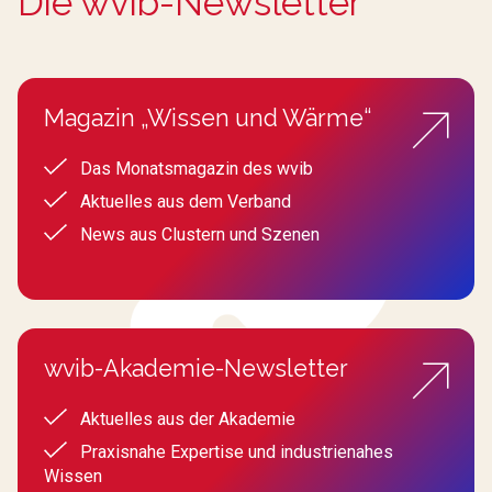
Die wvib-Newsletter
Magazin „Wissen und Wärme“
Das Monatsmagazin des wvib
Aktuelles aus dem Verband
News aus Clustern und Szenen
wvib-Akademie-Newsletter
Aktuelles aus der Akademie
Praxisnahe Expertise und industrienahes
Wissen