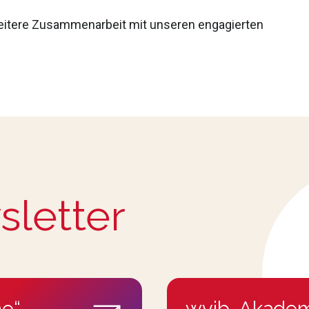
weitere Zusammenarbeit mit unseren engagierten
sletter
e“
wvib-Akadem