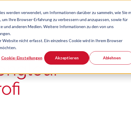
ies werden verwendet, um Informationen darüber zu sammeln, wie Sie m
, um Ihre Browser-Erfahrung zu verbessern und anzupassen, sowie für
e und anderen Medien. Weitere Informationen zu den von uns
Verband
Chef
Zeige Navigatio
ungen.
Website nicht erfasst. Ein einzelnes Cookie wird in Ihrem Browser
 möchten.
er ist.
Cookie-Einstellungen
Akzeptieren
Ablehnen
ongleur
ofi