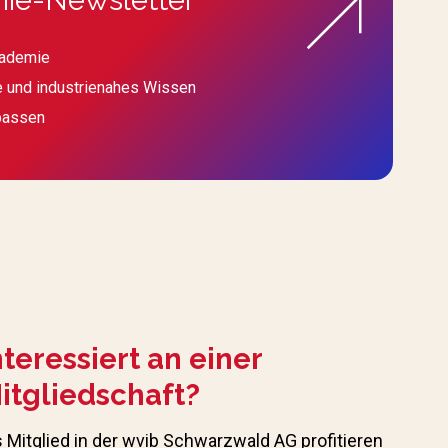
kademie
e und industrienahes Wissen
passen
nteressiert an einer
itgliedschaft?
s Mitglied in der wvib Schwarzwald AG profitieren