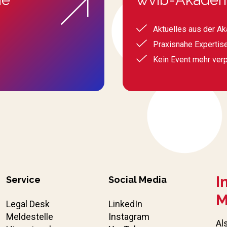
Aktuelles aus der A
Praxisnahe Expertis
Kein Event mehr ver
I
Service
Social Media
M
Legal Desk
LinkedIn
Meldestelle
Instagram
Al