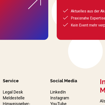
Aktuelles aus der A
Praxisnahe Expertis
Kein Event mehr ver
I
Service
Social Media
M
Legal Desk
LinkedIn
Meldestelle
Instagram
Al
Hinweisgeber-
YouTube