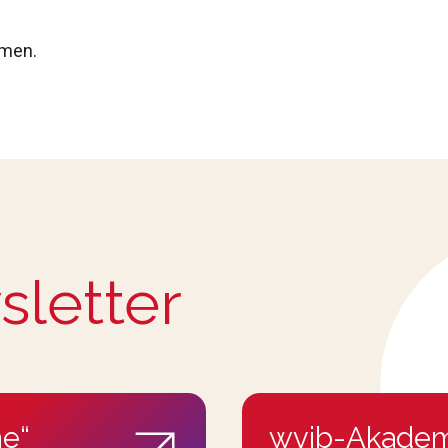
hmen.
sletter
e“
wvib-Akadem