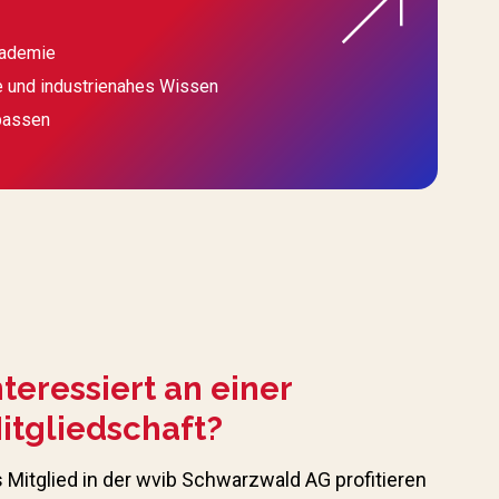
kademie
e und industrienahes Wissen
passen
nteressiert an einer
itgliedschaft?
s Mitglied in der wvib Schwarzwald AG profitieren