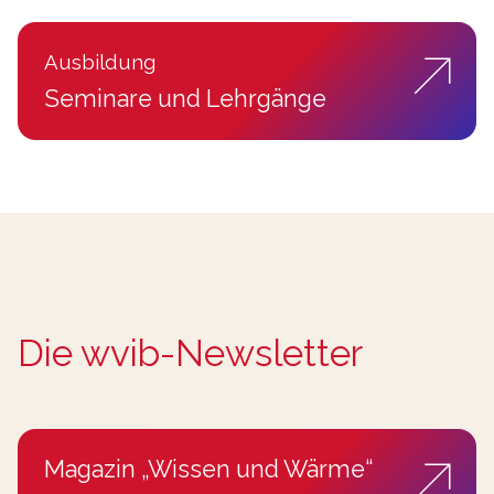
Ausbildung
:
Seminare und Lehrgänge
Die wvib-Newsletter
Magazin „Wissen und Wärme“