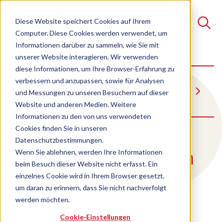
Diese Website speichert Cookies auf Ihrem
Computer. Diese Cookies werden verwendet, um
Informationen darüber zu sammeln, wie Sie mit
unserer Website interagieren. Wir verwenden
Suche
diese Informationen, um Ihre Browser-Erfahrung zu
Szenen
verbessern und anzupassen, sowie für Analysen
Es gibt keine Vorschläge, da das Suchfeld leer ist.
Personalmanagement, Personalentwicklung
und Messungen zu unseren Besuchern auf dieser
Website und anderen Medien. Weitere
Fach-Erfa Ausbilder
Informationen zu den von uns verwendeten
Cookies finden Sie in unseren
:
Fach-
Datenschutzbestimmungen.
Erfahrungsaustausch
Wenn Sie ablehnen, werden Ihre Informationen
beim Besuch dieser Website nicht erfasst. Ein
Ausbilder
einzelnes Cookie wird in Ihrem Browser gesetzt,
um daran zu erinnern, dass Sie nicht nachverfolgt
werden möchten.
Cookie-Einstellungen