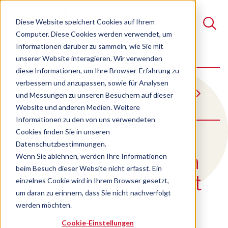
Diese Website speichert Cookies auf Ihrem
Computer. Diese Cookies werden verwendet, um
Informationen darüber zu sammeln, wie Sie mit
unserer Website interagieren. Wir verwenden
Suche
diese Informationen, um Ihre Browser-Erfahrung zu
Szenen
verbessern und anzupassen, sowie für Analysen
Es gibt keine Vorschläge, da das Suchfeld leer ist.
Projektmanagement, Prozessmanagement
und Messungen zu unseren Besuchern auf dieser
Website und anderen Medien. Weitere
Fach-Erfa Prozessmanagement
Informationen zu den von uns verwendeten
Cookies finden Sie in unseren
:
Fach-
Datenschutzbestimmungen.
Erfahrungsaustausch
Wenn Sie ablehnen, werden Ihre Informationen
beim Besuch dieser Website nicht erfasst. Ein
Prozessmanagement
einzelnes Cookie wird in Ihrem Browser gesetzt,
um daran zu erinnern, dass Sie nicht nachverfolgt
werden möchten.
Cookie-Einstellungen