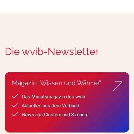
Die wvib-Newsletter
Magazin „Wissen und Wärme“
Das Monatsmagazin des wvib
Aktuelles aus dem Verband
News aus Clustern und Szenen