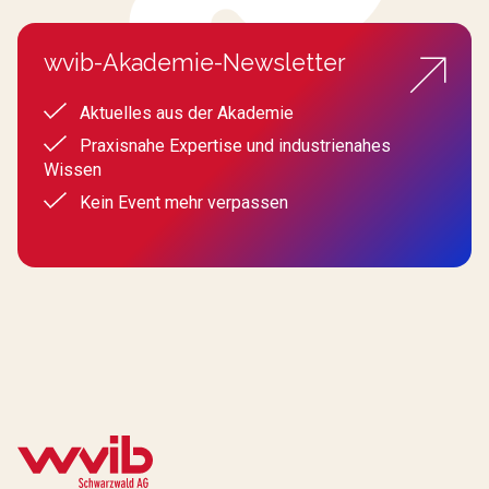
wvib-Akademie-Newsletter
Aktuelles aus der Akademie
Praxisnahe Expertise und industrienahes
Wissen
Kein Event mehr verpassen