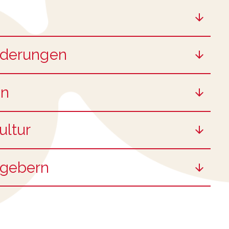
orderungen
on
ultur
sgebern