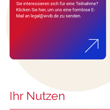
Sie interessieren sich für eine Teilnahme?
Klicken Sie hier, um uns eine formlose E-
Mail an legal@wvib.de zu senden.
Ihr Nutzen