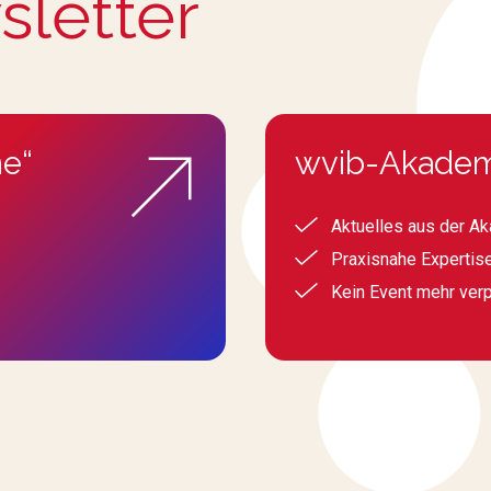
sletter
e“
wvib-Akadem
Aktuelles aus der A
Praxisnahe Expertis
Kein Event mehr ver