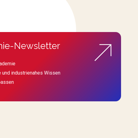
ie-Newsletter
kademie
e und industrienahes Wissen
passen