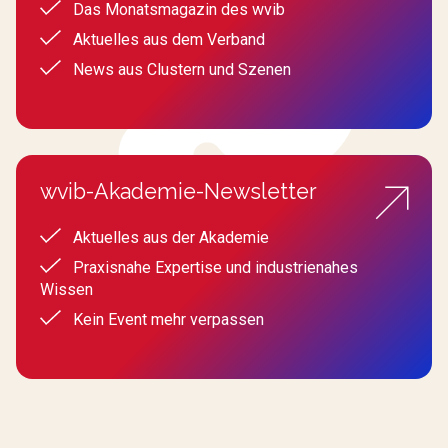
Das Monatsmagazin des wvib
Aktuelles aus dem Verband
News aus Clustern und Szenen
wvib-Akademie-Newsletter
Aktuelles aus der Akademie
Praxisnahe Expertise und industrienahes
Wissen
Kein Event mehr verpassen