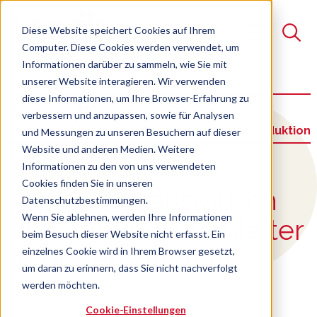
Diese Website speichert Cookies auf Ihrem
Computer. Diese Cookies werden verwendet, um
Informationen darüber zu sammeln, wie Sie mit
unserer Website interagieren. Wir verwenden
Suche
diese Informationen, um Ihre Browser-Erfahrung zu
Szenen
Produktion
verbessern und anzupassen, sowie für Analysen
Es gibt keine Vorschläge, da das Suchfeld leer ist.
Fach-Erfa Meister und Teamleiter in der Produktion
und Messungen zu unseren Besuchern auf dieser
Website und anderen Medien. Weitere
:
Fach-
Informationen zu den von uns verwendeten
Cookies finden Sie in unseren
Erfahrungsaustausch
Datenschutzbestimmungen.
Wenn Sie ablehnen, werden Ihre Informationen
Meister und Teamleiter
beim Besuch dieser Website nicht erfasst. Ein
in der Produktion
einzelnes Cookie wird in Ihrem Browser gesetzt,
um daran zu erinnern, dass Sie nicht nachverfolgt
werden möchten.
Cookie-Einstellungen