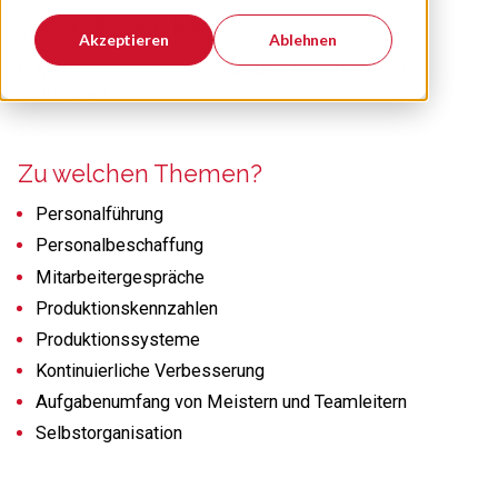
Wer trifft sich hier?
Akzeptieren
Ablehnen
Meister und Teamleiter aus der Produktion aller
Branchen
Zu welchen Themen?
Personalführung
Personalbeschaffung
Mitarbeitergespräche
Produktionskennzahlen
Produktionssysteme
Kontinuierliche Verbesserung
Aufgabenumfang von Meistern und Teamleitern
Selbstorganisation