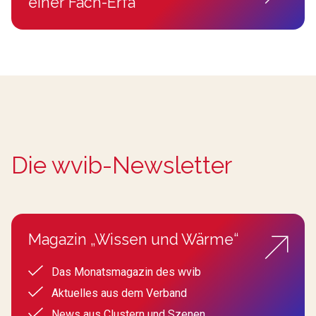
einer Fach-Erfa
Die wvib-Newsletter
Magazin „Wissen und Wärme“
Das Monatsmagazin des wvib
Aktuelles aus dem Verband
News aus Clustern und Szenen