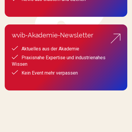
wvib-Akademie-Newsletter
Aktuelles aus der Akademie
Praxisnahe Expertise und industrienahes
Wissen
Kein Event mehr verpassen