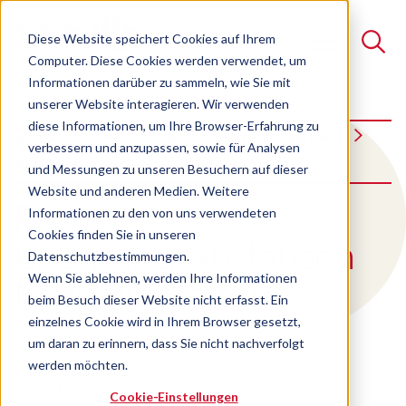
Diese Website speichert Cookies auf Ihrem
Computer. Diese Cookies werden verwendet, um
Informationen darüber zu sammeln, wie Sie mit
unserer Website interagieren. Wir verwenden
Suche
diese Informationen, um Ihre Browser-Erfahrung zu
Szenen
Marketing, Produktmanagement
verbessern und anzupassen, sowie für Analysen
Es gibt keine Vorschläge, da das Suchfeld leer ist.
Fach-Erfa Marketingleiter
und Messungen zu unseren Besuchern auf dieser
Website und anderen Medien. Weitere
:
Fach-
Informationen zu den von uns verwendeten
Cookies finden Sie in unseren
Erfahrungsaustausch
Datenschutzbestimmungen.
Wenn Sie ablehnen, werden Ihre Informationen
Marketingleiter
beim Besuch dieser Website nicht erfasst. Ein
einzelnes Cookie wird in Ihrem Browser gesetzt,
um daran zu erinnern, dass Sie nicht nachverfolgt
werden möchten.
Wer trifft sich hier?
Cookie-Einstellungen