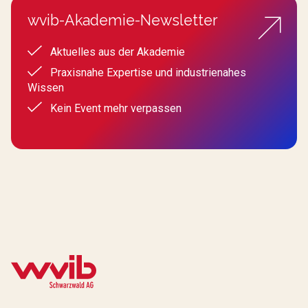
wvib-Akademie-Newsletter
Aktuelles aus der Akademie
Praxisnahe Expertise und industrienahes
Wissen
Kein Event mehr verpassen