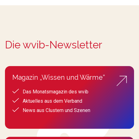
Die wvib-Newsletter
Magazin „Wissen und Wärme“
Das Monatsmagazin des wvib
Aktuelles aus dem Verband
News aus Clustern und Szenen