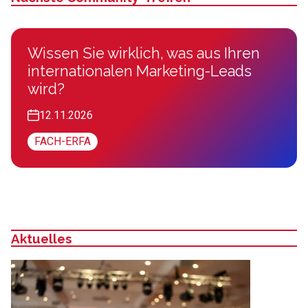
Wissen Sie wirklich, was aus Ihren
internationalen Marketing-Leads
wird?
12.11.2026
FACH-ERFA
Aktuelles
: