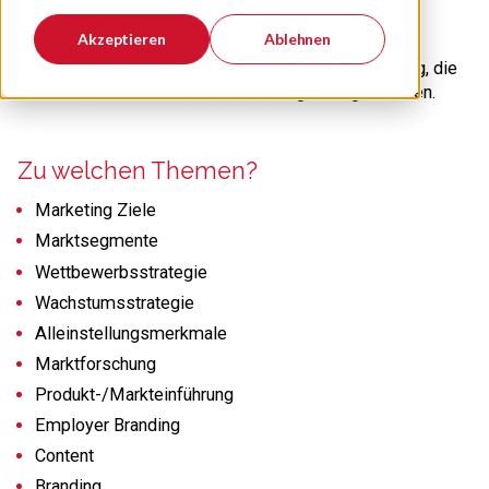
Wer trifft sich hier?
Akzeptieren
Ablehnen
Marketingleiter und Mitarbeiter aus dem Marketing, die
in ihren Unternehmen die Marketingstrategie treiben.
Zu welchen Themen?
Marketing Ziele
Marktsegmente
Wettbewerbsstrategie
Wachstumsstrategie
Alleinstellungsmerkmale
Marktforschung
Produkt-/Markteinführung
Employer Branding
Content
Branding