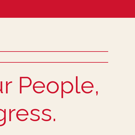
ür People,
gress.