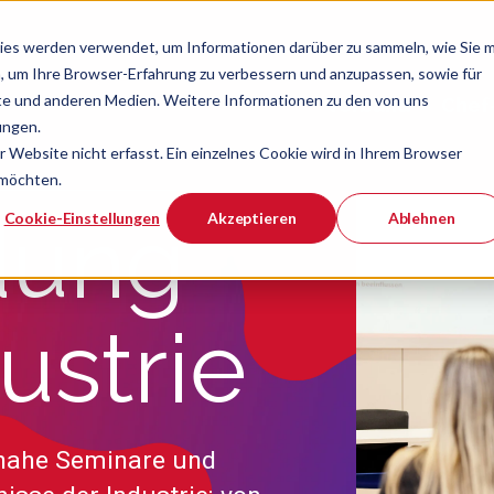
ies werden verwendet, um Informationen darüber zu sammeln, wie Sie m
, um Ihre Browser-Erfahrung zu verbessern und anzupassen, sowie für
e und anderen Medien. Weitere Informationen zu den von uns
Verband
Chef
Zeige Navigatio
ungen.
Website nicht erfasst. Ein einzelnes Cookie wird in Ihrem Browser
 möchten.
er ist.
dung
Cookie-Einstellungen
Akzeptieren
Ablehnen
dustrie
snahe Seminare und