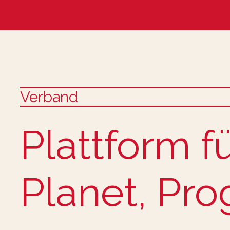
Verband
:
Plattform f
Planet, Pro